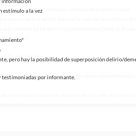
 se estima bien relacionada con esta alteración clínica
e presuponerse que existe demencia cuando no exista ningú
 que se observa (diagnóstico de exclusión) (este es el cas
e Alzheimer)
onamiento*
a
corto y largo plazo.
ente, pero hay la posibilidad de superposición delirio/dem
significativa en las actividades laborales o sociales habitu
aparecer exclusivamente durante el curso de un "deliriu
 la demencia