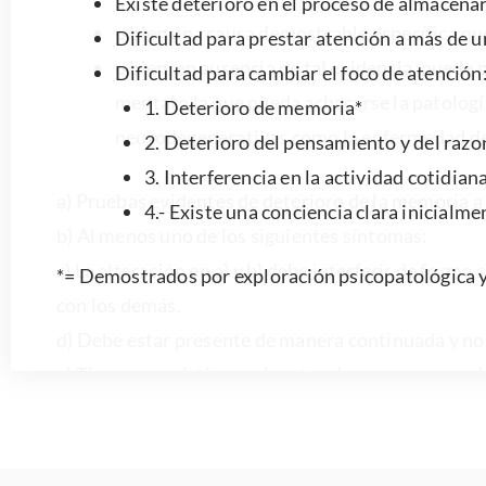
o bien una causa demostrable específica que
o bien, en ausencia de tal evidencia, pued
mental a la que pueda achacarse la patología
1. Deterioro de memoria*
neurodegenerativas como la enfermedad d
2. Deterioro del pensamiento y del raz
3. Interferencia en la actividad cotidian
a) Pruebas evidentes de deterioro de la memoria a 
4.- Existe una conciencia clara inicialm
b) Al menos uno de los siguientes síntomas:
c) La alteración en a) y b) debe interferir de forma 
con los demás.
d) Debe estar presente de manera continuada y no 
e) Tiene que existir una de estas dos razones para