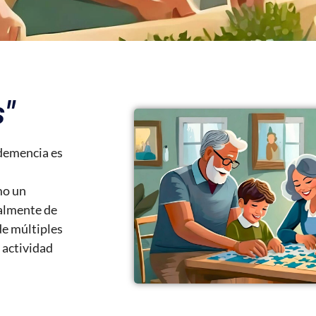
"
 demencia es
o un
almente de
de múltiples
 actividad