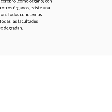
ansmisores en el cerebro.
l cerebro (como órgano) con
n otros órganos, existe una
nción. Todos conocemos
todas las facultades
se degradan.