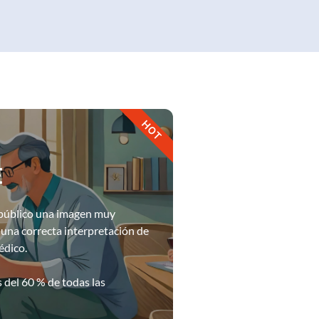
HOT
E
l público una imagen muy
 una correcta interpretación de
édico.
del 60 % de todas las