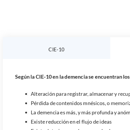
CIE-10
Según la DSM-IV para dignosticar demencia tienen
Deterioro del pensamiento abstracto
Deterioro de la capacidad del juicio
Otros trastornos de las funciones corticales
Modificaciones en la personalidad: