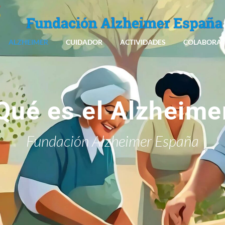
ALZHEIMER
CUIDADOR
ACTIVIDADES
COLABORA
Qué es el Alzheime
Fundación Alzheimer España