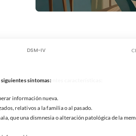
C
DSM-IV
 que darse las siguientes características:
 posteriores, como afasia, apraxia, agnosia y "dificultade