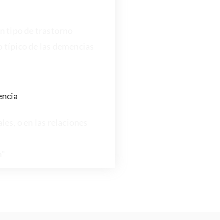
n tipo de trastorno
o típico de las demencias
encia
ales, o en las relaciones
m"