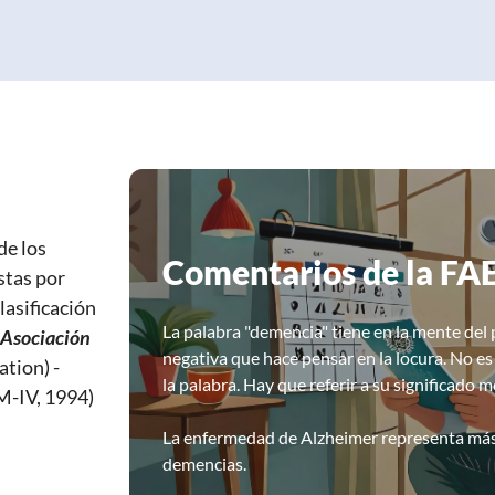
de los
Comentarios de la FA
stas por
lasificación
La palabra "demencia" tiene en la mente de
Asociación
negativa que hace pensar en la locura. No es
tion) -
la palabra. Hay que referir a su significado m
M-IV, 1994)
La enfermedad de Alzheimer representa más 
demencias.