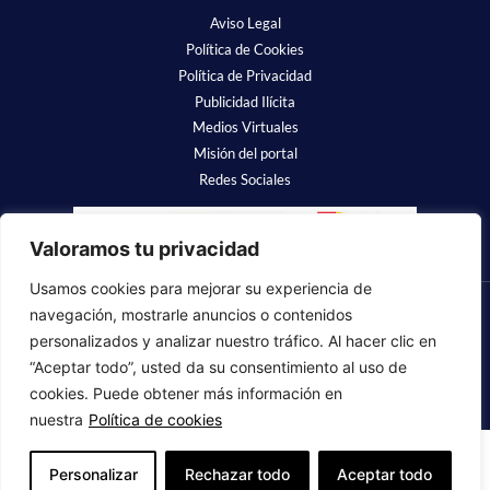
Aviso Legal
Política de Cookies
Política de Privacidad
Publicidad Ilícita
Medios Virtuales
Misión del portal
Redes Sociales
Valoramos tu privacidad
Usamos cookies para mejorar su experiencia de
navegación, mostrarle anuncios o contenidos
❤
Luchamos para que se nos recuerde
personalizados y analizar nuestro tráfico. Al hacer clic en
“Aceptar todo”, usted da su consentimiento al uso de
Copyright © 2023 Fundación Alzheimer España. Todos los derechos
reservados.
cookies. Puede obtener más información en
nuestra
Política de cookies
Personalizar
Rechazar todo
Aceptar todo