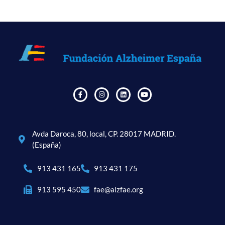
Avda Daroca, 80, local, CP. 28017 MADRID.
(España)
913 431 165
913 431 175
913 595 450
fae@alzfae.org