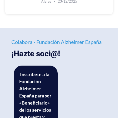
Alzfae
23/12/2025
Colabora - Fundación Alzheimer España
¡Hazte soci@!
Inscríbete a la
Fundación
Alzheimer
España para ser
«Beneficiario»
de los servicios
que presta y