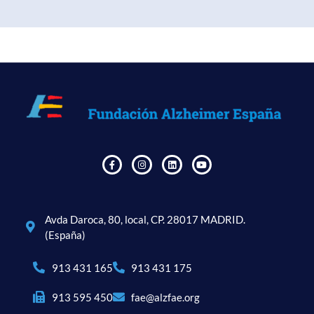
Avda Daroca, 80, local, CP. 28017 MADRID.
(España)
913 431 165
913 431 175
913 595 450
fae@alzfae.org