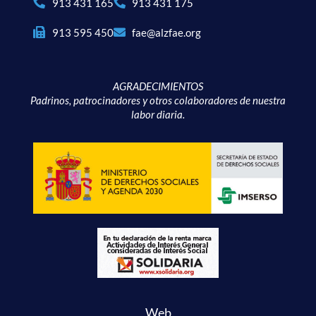
913 431 165
913 431 175
913 595 450
fae@alzfae.org
AGRADECIMIENTOS
Padrinos, patrocinadores y otros colaboradores de nuestra
labor diaria.
Web