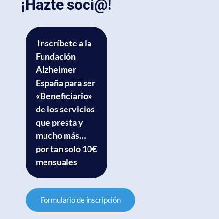
¡Hazte soci@!
Inscríbete a la
Fundación
Alzheimer
España para ser
«Beneficiario»
de los servicios
que presta y
mucho más…
por tan solo 10€
mensuales
Formulario de inscripción