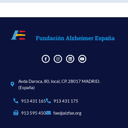
Avda Daroca, 80, local, CP. 28017 MADRID.
(España)
913 431 165
913 431 175
913 595 450
fae@alzfae.org