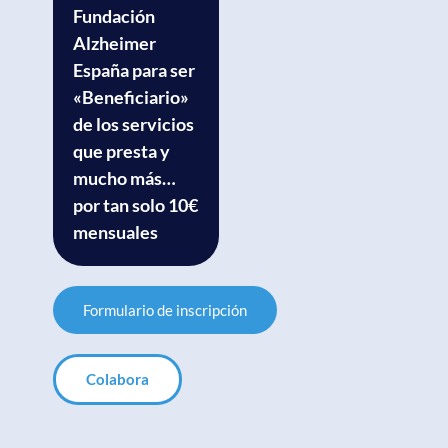
Fundación
Alzheimer
España para ser
«Beneficiario»
de los servicios
que presta y
mucho más…
por tan solo 10€
mensuales
Formulario de inscripción
Colabora