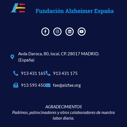
Avda Daroca, 80, local, CP. 28017 MADRID.
(España)
913 431 165
913 431 175
913 595 450
fae@alzfae.org
AGRADECIMIENTOS
Padrinos, patrocinadores y otros colaboradores de nuestra
labor diaria.