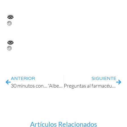
ANTERIOR
SIGUIENTE
30 minutos con… “Alberto Rábano,director del banco de tejidos del Instituto Carlos III: A propósito de la donación de cerebro
Preguntas al farmacéutico: Su familiar lleva una sonda vesical. Cómo cuidarla?.
Artículos Relacionados