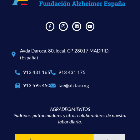
Avda Daroca, 80, local, CP. 28017 MADRID.
(España)
913 431 165
913 431 175
913 595 450
fae@alzfae.org
AGRADECIMIENTOS
Padrinos, patrocinadores y otros colaboradores de nuestra
labor diaria.