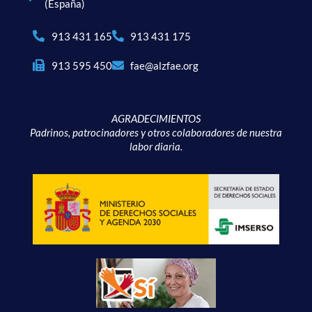
(España)
913 431 165
913 431 175
913 595 450
fae@alzfae.org
AGRADECIMIENTOS
Padrinos, patrocinadores y otros colaboradores de nuestra
labor diaria.