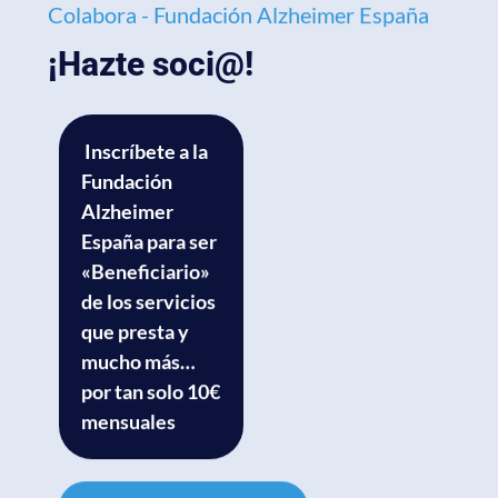
Colabora - Fundación Alzheimer España
¡Hazte soci@!
Inscríbete a la
Fundación
Alzheimer
España para ser
«Beneficiario»
de los servicios
que presta y
mucho más…
por tan solo 10€
mensuales