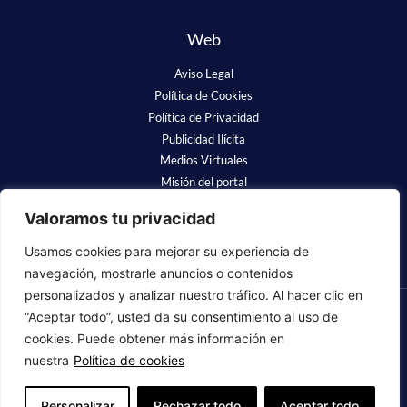
Web
Aviso Legal
Política de Cookies
Política de Privacidad
Publicidad Ilícita
Medios Virtuales
Misión del portal
Redes Sociales
Valoramos tu privacidad
Usamos cookies para mejorar su experiencia de
navegación, mostrarle anuncios o contenidos
personalizados y analizar nuestro tráfico. Al hacer clic en
“Aceptar todo”, usted da su consentimiento al uso de
❤
Luchamos para que se nos recuerde
cookies. Puede obtener más información en
nuestra
Política de cookies
Copyright © 2023 Fundación Alzheimer España. Todos los derechos
reservados.
Personalizar
Rechazar todo
Aceptar todo