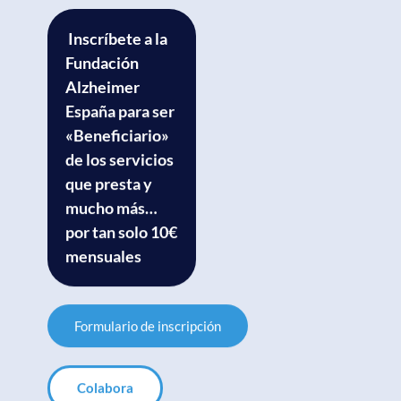
Inscríbete a la
Fundación
Alzheimer
España para ser
«Beneficiario»
de los servicios
que presta y
mucho más…
por tan solo 10€
mensuales
Formulario de inscripción
Colabora