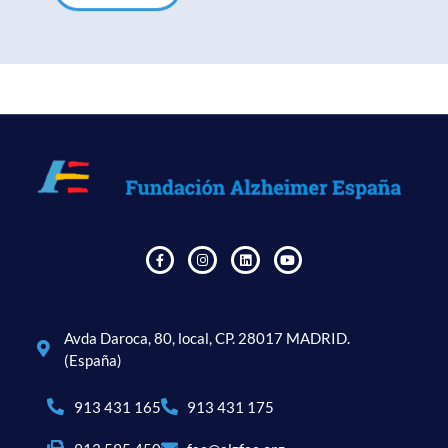
Avda Daroca, 80, local, CP. 28017 MADRID.
(España)
913 431 165
913 431 175