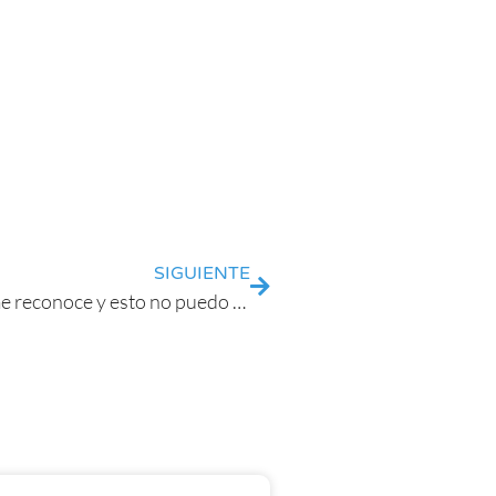
SIGUIENTE
La tertulia de los cuidadores: Mi padre no me reconoce y esto no puedo soportarlo. No sé qué hacer.