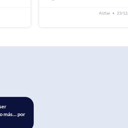
Alzfae
23/12
ser
ho más… por