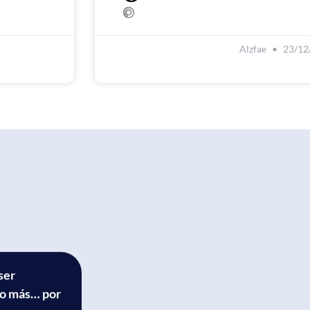
Alzfae
23/12
ser
ho más… por