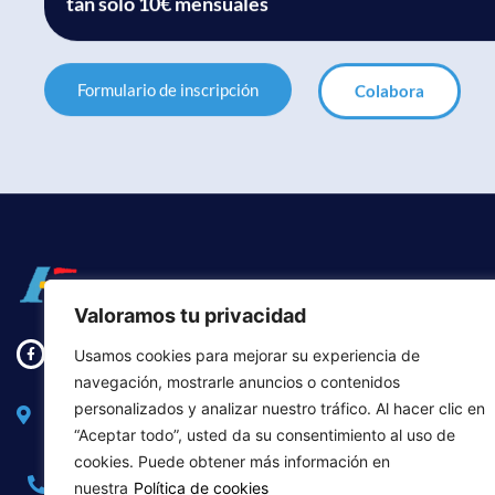
tan solo 10€ mensuales
Formulario de inscripción
Colabora
Valoramos tu privacidad
AGRADE
Usamos cookies para mejorar su experiencia de
Padrinos
navegación, mostrarle anuncios o contenidos
nuestra 
Avda Daroca, 80, local, CP. 28017 MADRID.
personalizados y analizar nuestro tráfico. Al hacer clic en
(España)
“Aceptar todo”, usted da su consentimiento al uso de
cookies. Puede obtener más información en
913 431 165
913 595 450
nuestra
Política de cookies