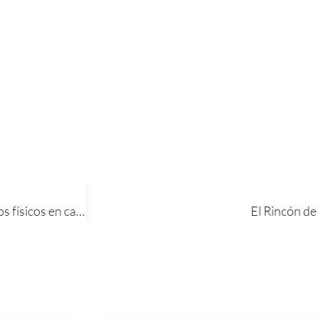
La Consulta de Doña Carmina. Cómo manejar los cuidados físicos en casa: La aparición de Llagas
El Rincón de