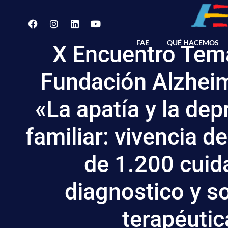
FAE
QUÉ HACEMOS
X Encuentro Temá
Fundación Alzhei
«La apatía y la dep
familiar: vivencia d
de 1.200 cuid
diagnostico y s
terapéutic