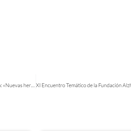
IX Encuentro Temático de la Fundación Alzheimer España: «Nuevas herramientas de apoyo al cuidador (3)»