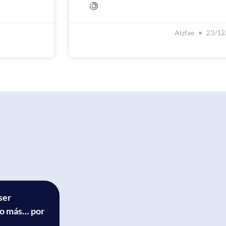
Alzfae
23/12
ser
ho más… por