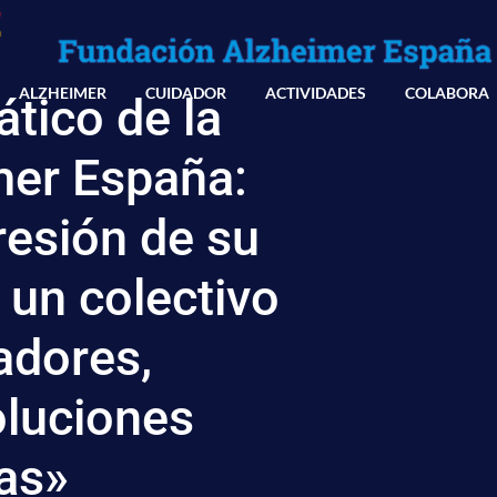
ALZHEIMER
CUIDADOR
ACTIVIDADES
COLABORA
tico de la
mer España:
resión de su
e un colectivo
adores,
oluciones
as»