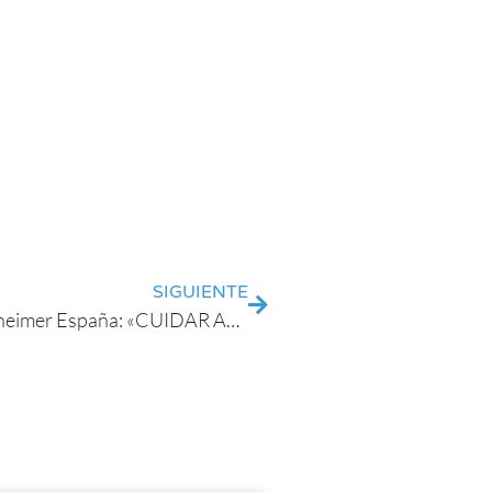
SIGUIENTE
XI Encuentro Temático de la Fundación Alzheimer España: «CUIDAR AL CUIDADOR : Puesta al día 20 años después – En el marco del Año Europeo del Envejecimiento activo y Soliradidad Intergeneracional»