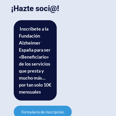
¡Hazte soci@!
Inscríbete a la
Fundación
Alzheimer
España para ser
«Beneficiario»
de los servicios
que presta y
mucho más…
por tan solo 10€
mensuales
Formulario de inscripción