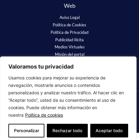
Web
Aviso Legal
Política de Cookies
Política de Privacidad
Publicidad Ilícita
Medios Virtuales
Misión del portal
Redes Sociales
Valoramos tu privacidad
Usamos cookies para mejorar su experiencia de
navegación, mostrarle anuncios o contenidos
personalizados y analizar nuestro tráfico. Al hacer clic en
“Aceptar todo”, usted da su consentimiento al uso de
❤
Luchamos para que se nos recuerde
cookies. Puede obtener más información en
nuestra
Política de cookies
Copyright © 2023 Fundación Alzheimer España. Todos los derechos
reservados.
Personalizar
Rechazar todo
Aceptar todo