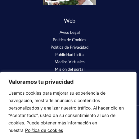
Web
Aviso Legal
Política de Cookies
Política de Privacidad
Publicidad Ilícita
Medios Virtuales
Misión del portal
Redes Sociales
Valoramos tu privacidad
Usamos cookies para mejorar su experiencia de
navegación, mostrarle anuncios o contenidos
personalizados y analizar nuestro tráfico. Al hacer clic en
“Aceptar todo”, usted da su consentimiento al uso de
❤
Luchamos para que se nos recuerde
cookies. Puede obtener más información en
nuestra
Política de cookies
Copyright © 2023 Fundación Alzheimer España. Todos los derechos
reservados.