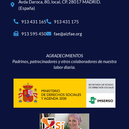
Avda Daroca, 80, local, CP. 28017 MADRID.
(España)
913 431 165
913 431 175
913 595 450
fae@alzfae.org
AGRADECIMIENTOS
Padrinos, patrocinadores y otros colaboradores de nuestra
labor diaria.