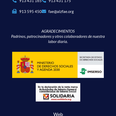
913 431 165
913 431 175
913 595 450
fae@alzfae.org
AGRADECIMIENTOS
Padrinos, patrocinadores y otros colaboradores de nuestra
labor diaria.
Web