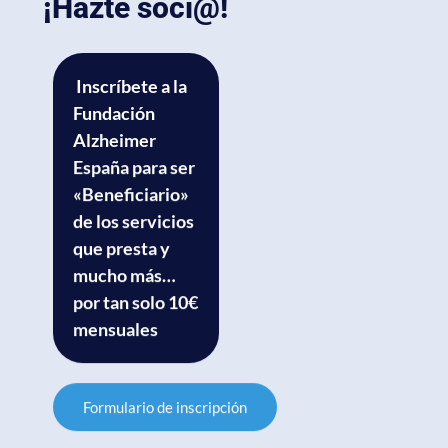
¡Hazte soci@!
Inscríbete a la
Fundación
Alzheimer
España para ser
«Beneficiario»
de los servicios
que presta y
mucho más…
por tan solo 10€
mensuales
Formulario de inscripción