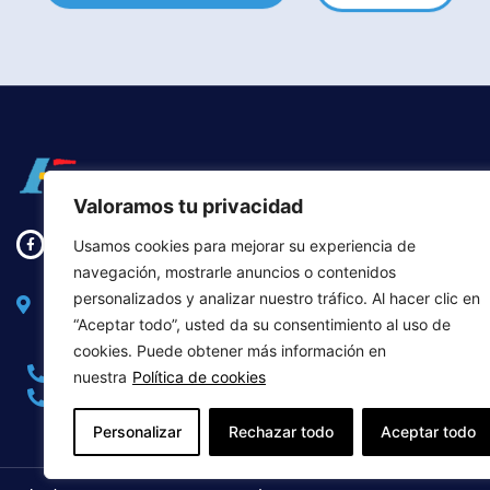
Valoramos tu privacidad
AGRADE
Usamos cookies para mejorar su experiencia de
Padrinos
navegación, mostrarle anuncios o contenidos
nuestra 
Avda Daroca, 80, local, CP. 28017 MADRID.
personalizados y analizar nuestro tráfico. Al hacer clic en
(España)
“Aceptar todo”, usted da su consentimiento al uso de
cookies. Puede obtener más información en
913 431 165
913 595 450
nuestra
Política de cookies
913 431 175
fae@alzfae.org
Personalizar
Rechazar todo
Aceptar todo