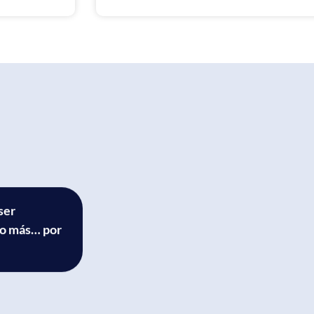
ser
ho más… por